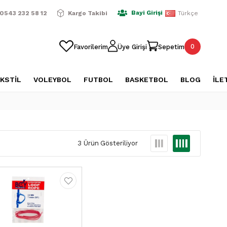
ışverişlerde Ücretsiz Kargo
2500 TL Üzeri Alışverişlerde Üc
Bayi Girişi
0543 232 58 12
Kargo Takibi
Türkçe
0
Favorilerim
Üye Girişi
Sepetim
KSTİL
VOLEYBOL
FUTBOL
BASKETBOL
BLOG
İLE
3 Ürün