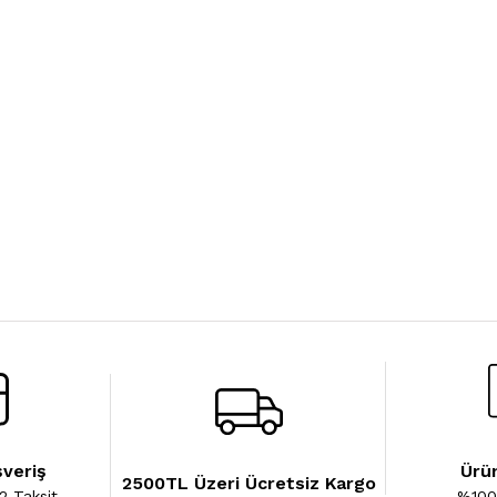
şveriş
Ürün
2500TL Üzeri Ücretsiz Kargo
2 Taksit
%100 