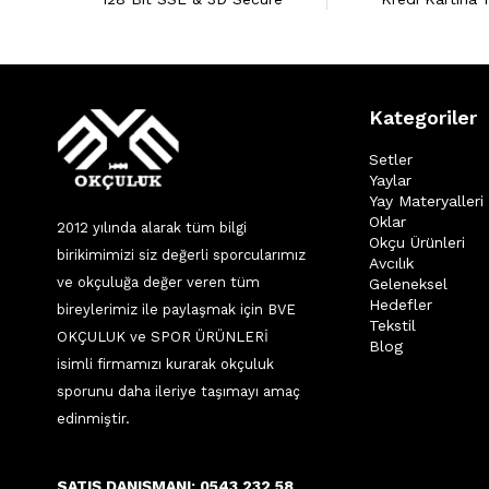
Kategoriler
Setler
Yaylar
Yay Materyalleri
Oklar
2012 yılında alarak tüm bilgi
Okçu Ürünleri
birikimimizi siz değerli sporcularımız
Avcılık
ve okçuluğa değer veren tüm
Geleneksel
Hedefler
bireylerimiz ile paylaşmak için BVE
Tekstil
OKÇULUK ve SPOR ÜRÜNLERİ
Blog
isimli firmamızı kurarak okçuluk
sporunu daha ileriye taşımayı amaç
edinmiştir.
SATIŞ DANIŞMANI: 0543 232 58