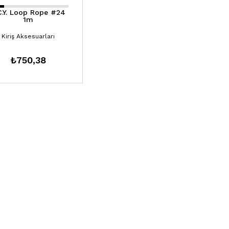
C.Y. Loop Rope #24
1m
Kiriş Aksesuarları
₺750,38