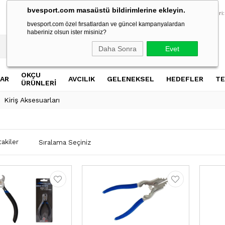
bvesport.com masaüstü bildirimlerine ekleyin.
2500 TL Üzeri Alışverişlerde Ücretsiz Kargo
2500 TL Üzeri Al
Müşteri Hizmetleri:
bvesport.com özel fırsatlardan ve güncel kampanyalardan
haberiniz olsun ister misiniz?
Daha Sonra
Evet
OKÇU
AR
AVCILIK
GELENEKSEL
HEDEFLER
TE
ÜRÜNLERİ
Kiriş Aksesuarları
akiler