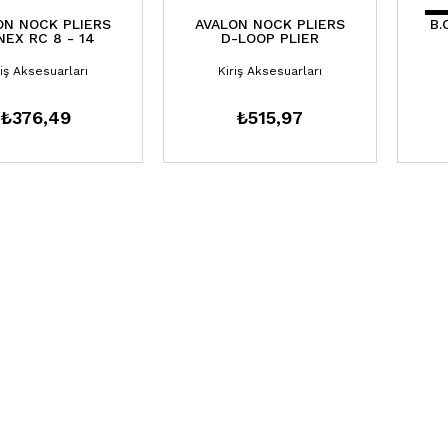
ON NOCK PLIERS
AVALON NOCK PLIERS
B.
NEX RC 8 - 14
D-LOOP PLIER
riş Aksesuarları
Kiriş Aksesuarları
₺376,49
₺515,97