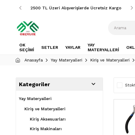
siz Kargo
2500 TL Üzeri Alışverişlerde Ücretsiz Kargo
OK
YAY
SETLER
YAYLAR
OKL
SEÇİMİ
MATERYALLERİ
Anasayfa
Yay Materyalleri
Kiriş ve Materyalleri
Kategoriler
Stokt
Yay Materyalleri
Kiriş ve Materyalleri
Kiriş Aksesuarları
Kiriş Makinaları