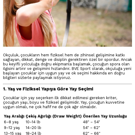
Okçuluk, çocukların hem fiziksel hem de zihinsel gelişimine katkı
sağlayan, dikkat, denge ve disiplin gerektiren özel bir spordur. Ancak
bu keyifli yolculuğa doğru ekipmanla başlamak, çocuğun spora olan
ilgisini artırır ve gelişimini hızlandırır. BVE Sport olarak, okçuluğa yeni
başlayan çocuklar için uygun yay ve ok seçimi hakkında en doğru
bilgileri sizlerle paylaşmak istiyoruz.
1. Yaş ve Fiziksel Yapıya Göre Yay Seçimi
Çocuklar için yay seçerken ilk dikkat edilmesi gereken kriter,
çocuğun yaşı, boyu ve fiziksel gelişimidir. Yay, çocuğun kuvvetine
uygun olmalı, ne çok hafif ne de çok ağır olmalıdır.
Yaş Aralığı
Çekiş Ağırlığı (Draw Weight)
Önerilen Yay Uzunluğu
6–8 yaş
10–14 lb
48" – 54"
9–12 yaş
14–20 lb
54" – 62"
13–15 yaş
18–24 lb
62" – 66"