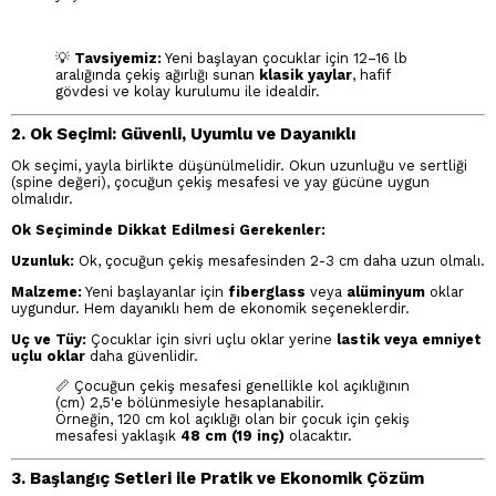
💡
Tavsiyemiz:
Yeni başlayan çocuklar için 12–16 lb
aralığında çekiş ağırlığı sunan
klasik yaylar
, hafif
gövdesi ve kolay kurulumu ile idealdir.
2. Ok Seçimi: Güvenli, Uyumlu ve Dayanıklı
Ok seçimi, yayla birlikte düşünülmelidir. Okun uzunluğu ve sertliği
(spine değeri), çocuğun çekiş mesafesi ve yay gücüne uygun
olmalıdır.
Ok Seçiminde Dikkat Edilmesi Gerekenler:
Uzunluk:
Ok, çocuğun çekiş mesafesinden 2-3 cm daha uzun olmalı.
Malzeme:
Yeni başlayanlar için
fiberglass
veya
alüminyum
oklar
uygundur. Hem dayanıklı hem de ekonomik seçeneklerdir.
Uç ve Tüy:
Çocuklar için sivri uçlu oklar yerine
lastik veya emniyet
uçlu oklar
daha güvenlidir.
📏 Çocuğun çekiş mesafesi genellikle kol açıklığının
(cm) 2,5'e bölünmesiyle hesaplanabilir.
Örneğin, 120 cm kol açıklığı olan bir çocuk için çekiş
mesafesi yaklaşık
48 cm (19 inç)
olacaktır.
3. Başlangıç Setleri ile Pratik ve Ekonomik Çözüm