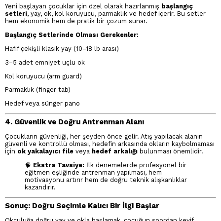
Yeni başlayan çocuklar için özel olarak hazırlanmış
başlangıç
setleri
, yay, ok, kol koruyucu, parmaklık ve hedef içerir. Bu setler
hem ekonomik hem de pratik bir çözüm sunar.
Başlangıç Setlerinde Olması Gerekenler:
Hafif çekişli klasik yay (10–18 lb arası)
3–5 adet emniyet uçlu ok
Kol koruyucu (arm guard)
Parmaklık (finger tab)
Hedef veya sünger pano
4. Güvenlik ve Doğru Antrenman Alanı
Çocukların güvenliği, her şeyden önce gelir. Atış yapılacak alanın
güvenli ve kontrollü olması, hedefin arkasında okların kaybolmaması
için
ok yakalayıcı file
veya
hedef arkalığı
bulunması önemlidir.
🧠
Ekstra Tavsiye:
İlk denemelerde profesyonel bir
eğitmen eşliğinde antrenman yapılması, hem
motivasyonu artırır hem de doğru teknik alışkanlıklar
kazandırır.
Sonuç: Doğru Seçimle Kalıcı Bir İlgi Başlar
Okçuluğa doğru yay ve okla başlamak, çocuğun spordan keyif